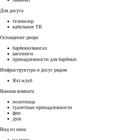
Для досуга
телевизор
кабельное ТВ
Оснащение двора
барбекю/мангал
шезлонги
принадлежности для барбекю
Инфраструктура и досуг рядом
Яхт-клуб
Ванная комната
полотенца
туалетные принадлежности
фен
душ
Вид из окна
на море