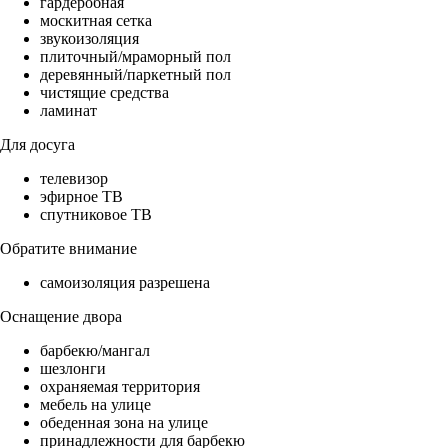
гардеробная
москитная сетка
звукоизоляция
плиточный/мраморный пол
деревянный/паркетный пол
чистящие средства
ламинат
Для досуга
телевизор
эфирное ТВ
спутниковое ТВ
Обратите внимание
самоизоляция разрешена
Оснащение двора
барбекю/мангал
шезлонги
охраняемая территория
мебель на улице
обеденная зона на улице
принадлежности для барбекю