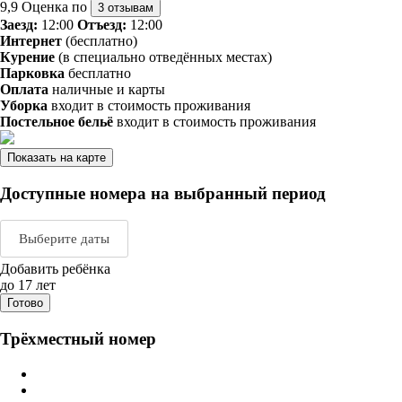
9,9
Оценка по
3 отзывам
Заезд:
12:00
Отъезд:
12:00
Интернет
(бесплатно)
Курение
(в специально отведённых местах)
Парковка
бесплатно
Оплата
наличные и карты
Уборка
входит в стоимость проживания
Постельное бельё
входит в стоимость проживания
Показать на карте
Доступные номера на выбранный период
Выберите даты
Добавить ребёнка
Август 2026
Сентяб
до 17 лет
Готово
пн
вт
ср
чт
пт
сб
вс
пн
вт
ср
ч
Трёхместный номер
1
2
1
2
3
3
4
5
6
7
8
9
7
8
9
1