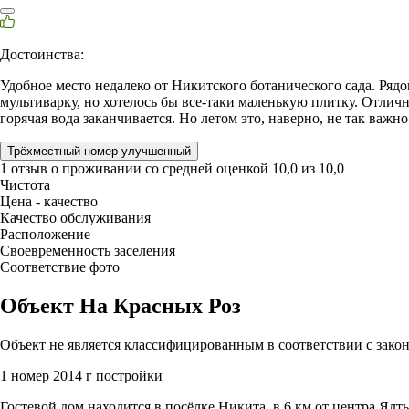
Достоинства:
Удобное место недалеко от Никитского ботанического сада. Рядо
мультиварку, но хотелось бы все-таки маленькую плитку. Отлич
горячая вода заканчивается. Но летом это, наверно, не так важно
Трёхместный номер улучшенный
1 отзыв
о проживании со средней оценкой
10,0
из
10,0
Чистота
Цена - качество
Качество обслуживания
Расположение
Своевременность заселения
Соответствие фото
Объект На Красных Роз
Объект не является классифицированным в соответствии с зако
1 номер
2014 г постройки
Гостевой дом находится в посёлке Никита, в 6 км от центра Ял