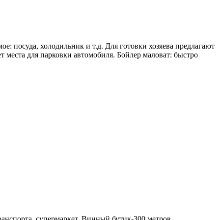
е: посуда, холодильник и т.д. Для готовки хозяева предлагают
т места для парковки автомобиля. Бойлер маловат: быстро
ранспорта, супермаркет, Винный бутик-300 метров