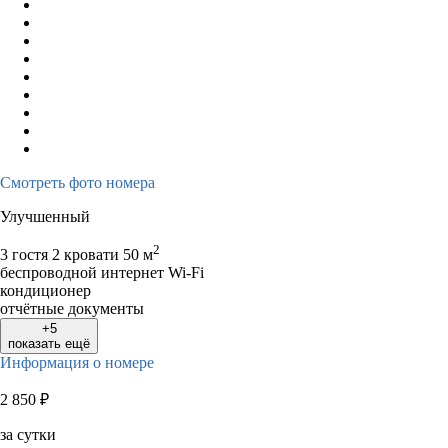
10
11
12
13
14
15
16
14
15
16
1
17
18
19
20
21
22
23
21
22
23
2
24
25
26
27
28
29
30
28
29
30
31
Смотреть фото номера
Улучшенный
2
3 гостя
2 кровати
50 м
беспроводной интернет Wi-Fi
кондиционер
отчётные документы
+5
показать ещё
Информация о номере
2 850
₽
за сутки