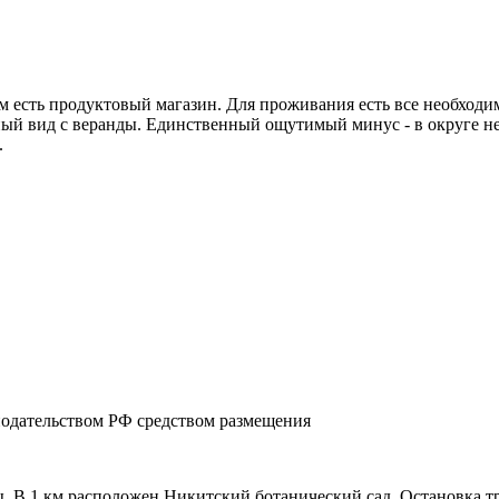
м есть продуктовый магазин. Для проживания есть все необходимо
ный вид с веранды. Единственный ощутимый минус - в округе не
.
нодательством РФ средством размещения
ты. В 1 км расположен Никитский ботанический сад. Остановка т