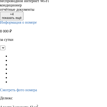
беспроводной интернет Wi-Fi
кондиционер
отчётные документы
+4
показать ещё
Информация о номере
8 000
₽
за сутки
Смотреть фото номера
Делюкс
2