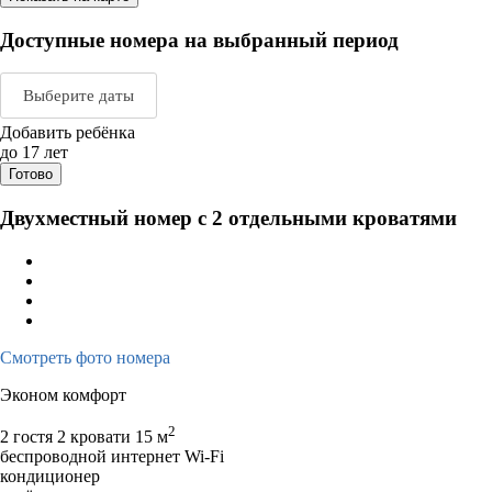
Доступные номера на выбранный период
Выберите даты
Добавить ребёнка
Август 2026
Сентяб
до 17 лет
Готово
пн
вт
ср
чт
пт
сб
вс
пн
вт
ср
ч
Двухместный номер с 2 отдельными кроватями
1
2
1
2
3
3
4
5
6
7
8
9
7
8
9
1
10
11
12
13
14
15
16
14
15
16
1
17
18
19
20
21
22
23
21
22
23
2
Смотреть фото номера
24
25
26
27
28
29
30
28
29
30
Эконом комфорт
31
2
2 гостя
2 кровати
15 м
беспроводной интернет Wi-Fi
кондиционер