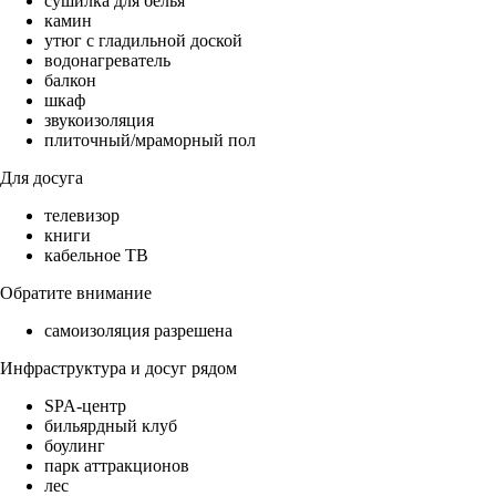
сушилка для белья
камин
утюг с гладильной доской
водонагреватель
балкон
шкаф
звукоизоляция
плиточный/мраморный пол
Для досуга
телевизор
книги
кабельное ТВ
Обратите внимание
самоизоляция разрешена
Инфраструктура и досуг рядом
SPA-центр
бильярдный клуб
боулинг
парк аттракционов
лес