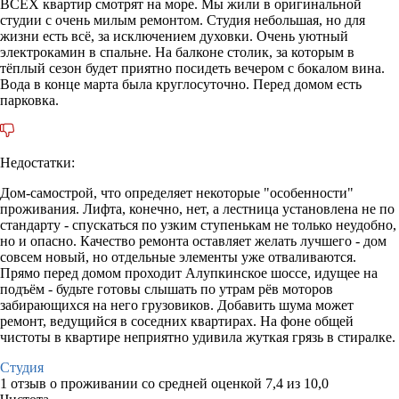
ВСЕХ квартир смотрят на море. Мы жили в оригинальной
студии с очень милым ремонтом. Студия небольшая, но для
жизни есть всё, за исключением духовки. Очень уютный
электрокамин в спальне. На балконе столик, за которым в
тёплый сезон будет приятно посидеть вечером с бокалом вина.
Вода в конце марта была круглосуточно. Перед домом есть
парковка.
Недостатки:
Дом-самострой, что определяет некоторые "особенности"
проживания. Лифта, конечно, нет, а лестница установлена не по
стандарту - спускаться по узким ступенькам не только неудобно,
но и опасно. Качество ремонта оставляет желать лучшего - дом
совсем новый, но отдельные элементы уже отваливаются.
Прямо перед домом проходит Алупкинское шоссе, идущее на
подъём - будьте готовы слышать по утрам рёв моторов
забирающихся на него грузовиков. Добавить шума может
ремонт, ведущийся в соседних квартирах. На фоне общей
чистоты в квартире неприятно удивила жуткая грязь в стиралке.
Студия
1 отзыв
о проживании со средней оценкой
7,4
из
10,0