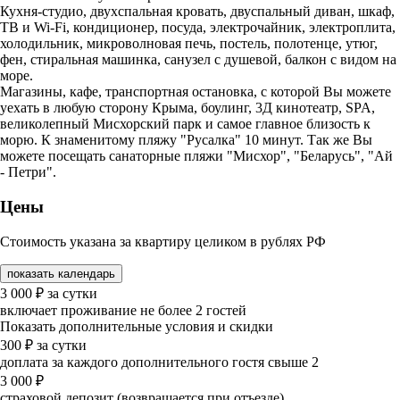
Кухня-студио, двухспальная кровать, двуспальный диван, шкаф,
ТВ и Wi-Fi, кондиционер, посуда, электрочайник, электроплита,
холодильник, микроволновая печь, постель, полотенце, утюг,
фен, стиральная машинка, санузел с душевой, балкон с видом на
море.
Магазины, кафе, транспортная остановка, с которой Вы можете
уехать в любую сторону Крыма, боулинг, 3Д кинотеатр, SPA,
великолепный Мисхорский парк и самое главное близость к
морю. К знаменитому пляжу "Русалка" 10 минут. Так же Вы
можете посещать санаторные пляжи "Мисхор", "Беларусь", "Ай
- Петри".
Цены
Стоимость указана за квартиру целиком в рублях РФ
показать календарь
3 000
₽
за сутки
включает проживание не более 2 гостей
Показать дополнительные условия и скидки
300
₽
за сутки
доплата за каждого дополнительного гостя свыше 2
3 000
₽
страховой депозит (возвращается при отъезде)