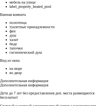
мебель на улице
label_property_heated_pool
Ванная комната
полотенца
туалетные принадлежности
фен
душ
халат
биде
тапочки
гигиенический душ
Вид из окна
на море
во двор
Дополнительная информация
Дополнительная информация
Дети до 7 лет без предоставления доп. места размещаются
бесплатно!
Светлый и уютный однокомнатный номер с панорамными