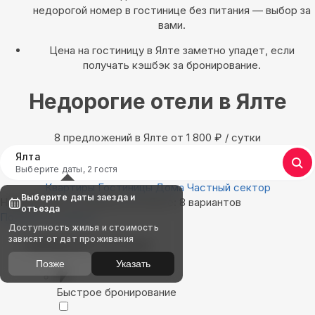
недорогой номер в гостинице без питания — выбор за
вами.
Цена на гостиницу в Ялте заметно упадет, если
получать кэшбэк за бронирование.
Недорогие отели в Ялте
8 предложений в Ялте oт 1 800
₽
/ сутки
Ялта
Выберите даты, 2 гостя
Квартиры
Гостиницы
Дома
Частный сектор
Выберите даты заезда и
Найдём, где остановиться в Ялте: 8 вариантов
отъезда
Показать на карте
Доступность жилья и стоимость
зависят от дат проживания
Выбирайте лучшее
Позже
Указать
Быстрое бронирование