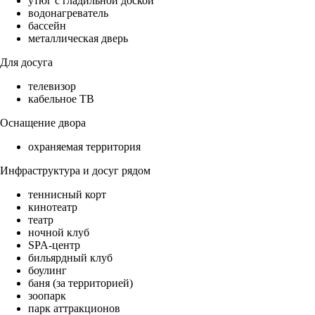
утюг с гладильной доской
водонагреватель
бассейн
металлическая дверь
Для досуга
телевизор
кабельное ТВ
Оснащение двора
охраняемая территория
Инфраструктура и досуг рядом
теннисный корт
кинотеатр
театр
ночной клуб
SPA-центр
бильярдный клуб
боулинг
баня (за территорией)
зоопарк
парк аттракционов